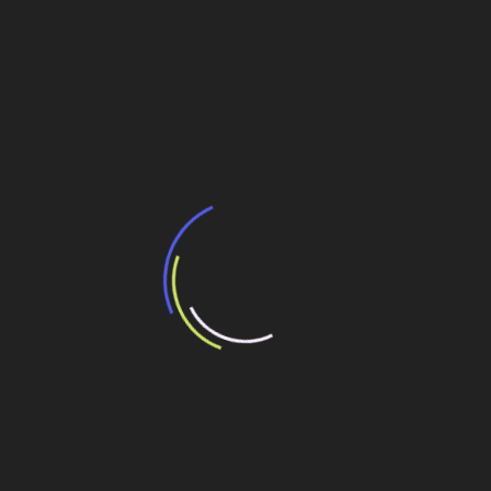
AXIA investe R$ 1,11 bilhão em
modernização de subestações no
Paraná e em São Paulo
1 de julho de 2026
As unidades de Ivaiporã (PR) e Itaberá (SP) receberam
aportes de R$ 1,11 bilhão para a substituição de nove
bancos de capacitores série 765 kV.
Leia mais
Infraestrutura