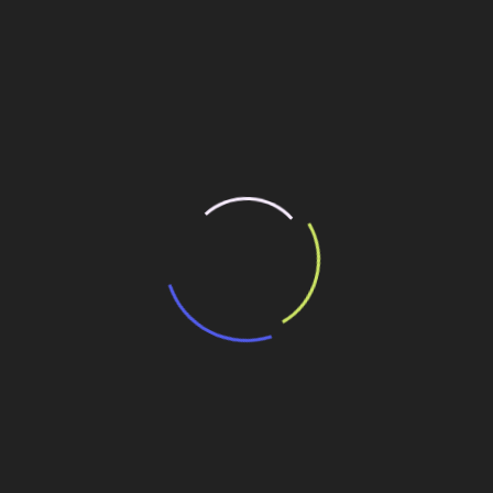
21 de outubro de 2011
Hoje, a sustentabilidade e a responsabilidade social,
muito mais do que simples conceitos, são, efetivamente,
realidade. Passaram a fazer parte integrante e
fundamental do “DNA”
Leia mais
Conheça a trajetória de André
Rebouças