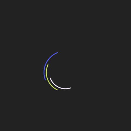
Infraestrutura
Notícias recentes
Monotrilho da Linha 17-Ouro, em
São Paulo, ganha mais uma estação
30 de junho de 2026
O monotrilho que liga o sistema metroferroviário ao
Aeroporto de Congonhas, em São Paulo, ganhou nesta
terça (30) sua oitava estação. Trata-se da estação de