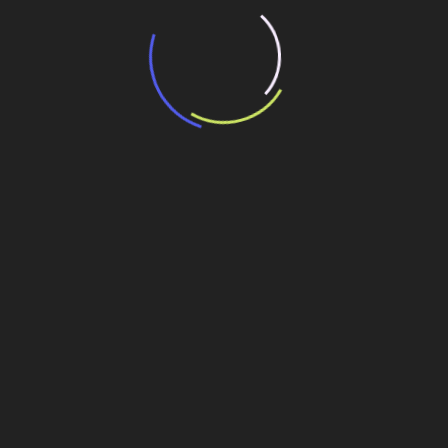
Blog
Aperam irá modernizar Usina de
Timóteo e diversificar em aços
especiais
1 de junho de 2022
Com um investimento de R$ 588 milhões, a Aperam, líder
na América Latina na produção de aços planos especiais,
anunciou que irá modernizar a laminação
Leia mais
Conheça a trajetória de André