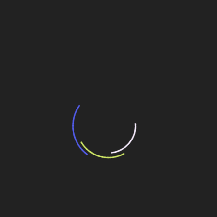
BNDES e Ministério das Cidades projetam
potencial de expansão de linhas de
transporte coletivo da Baixada Santista
13 de julho de 2026