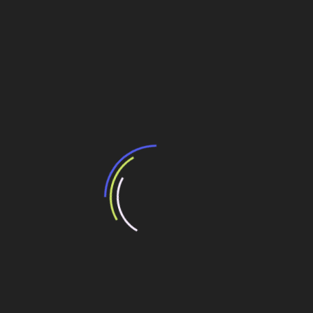
O telhado verde é mais que uma tendência arquitetônica:
é uma solução estratégica para cidades que enfrentam
ilhas de calor, enchentes e baixa qualidade do ar
.
Embora demande investimento inicial e manutenção
adequada, seus benefícios de longo prazo para a
sustentabilidade urbana e valorização imobiliária
justificam sua adoção em empreendimentos residenciais,
comerciais e institucionais.
Compartilhe esse conteúdo
Leia Também:
Empresas brasileiras que atuam na Líbia
aguardam desfecho de crise