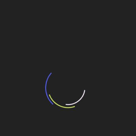
BNDES e Ministério das Cidades projetam
potencial de expansão de linhas de
transporte coletivo da Baixada Santista
13 de julho de 2026