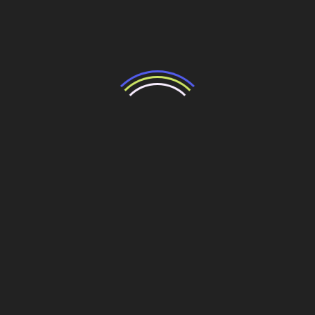
a inferior.
Instalação
das
Arena das
arquibancad
Natal
33%
Dunas
as nos
setores sul
e oeste.
O cenário de
infraestrutura
na época demonstrava a
complexidade e os desafios logísticos para cumprir os
prazos de entrega, que se intensificariam nos meses
seguintes.
Compartilhe esse conteúdo