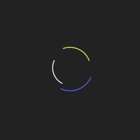
ém as distinguem. A vida não é apenas o pré-sal.
ilhe esse conteúdo
descoberta no pré-sal
o pré-sal da Bacia de Santos
é-sal da Bacia de Santos
 Campos