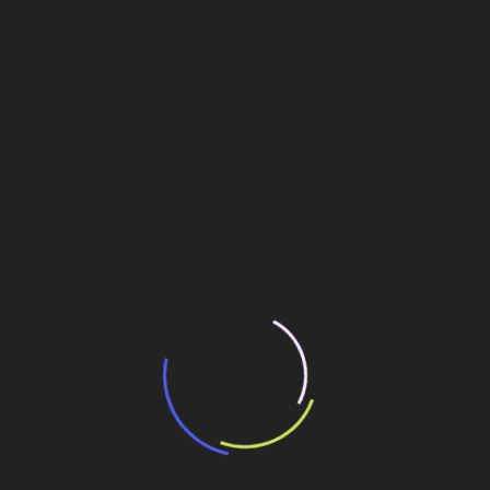
“Incerteza jurídica” adia homologação do
resultado de leilão de reserva
15 de maio de 2026