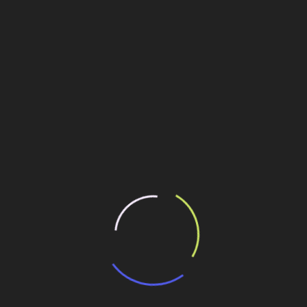
ncentra nas retroescavadeiras, categoria que deve
ita ociosidade na indústria. A capacidade instalada total
os para atender a uma demanda muito maior, gira em torno de
ita ociosidade na indústria. A capacidade instalada total
os para atender a uma demanda muito maior, gira em torno de
ilhe esse conteúdo