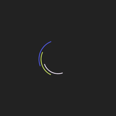
BNDES e Ministério das Cidades projetam
potencial de expansão de linhas de
transporte coletivo da Baixada Santista
13 de julho de 2026