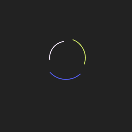
ilhe esse conteúdo
rograma avançado de informação de engenharia
 programa de melhorias até 2012
papel da empresa na infraestrutura do país
% em receita líquida