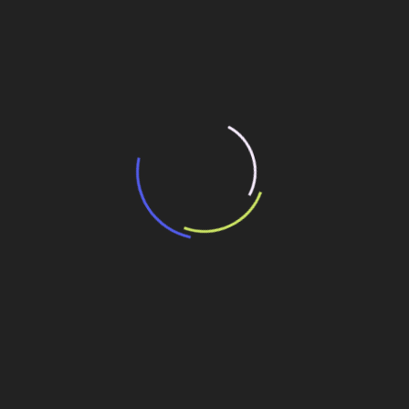
resultado de leilão de reserva
15 de maio de 2026
“Retrofit em multivisão”, obra que amplia o
debate sobre o futuro e preservação da
história das cidades. Lançamento da Editora