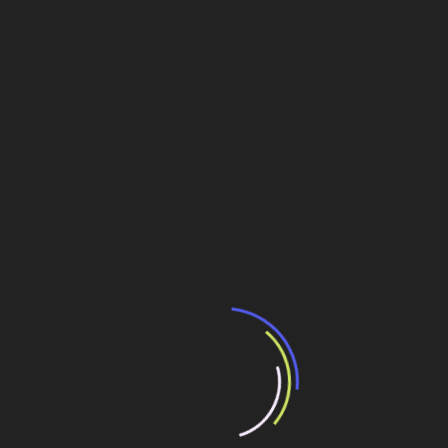
às concessionárias.
No âmbito do Novo PAC, o Governo Federal assegura R$
280 bilhões para infraestrutura de transportes em 302
empreendimentos, dos quais R$185,8 bilhões serão em
rodovias e R$94,2 bilhões em ferrovias. Uma fatia
desses recursos será aplicada nas estradas que
integram o pacote de concessões para 2025. Dos 15
projetos que irão a leilão, 13 têm recursos do Novo PAC.
Otimização em três concessões para retomar obras
Dos 15 projetos que integram a carteira deste ano, três
são de otimizações contratuais. Este grupo responde por
R$38 bilhões e vai permitir intervenções em importantes
estradas federais já concedidas, cujos contratos estavam
estressados e defasados, isto é, com desempenho