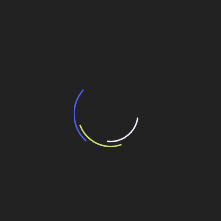
BNDES e Ministério das Cidades projetam
potencial de expansão de linhas de
transporte coletivo da Baixada Santista
13 de julho de 2026