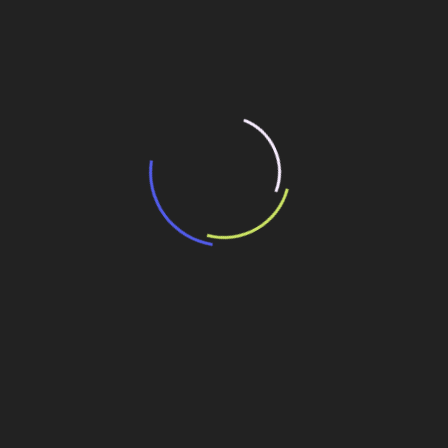
resultado de leilão de reserva
15 de maio de 2026
“Retrofit em multivisão”, obra que amplia o
debate sobre o futuro e preservação da
história das cidades. Lançamento da Editora
Senac São Paulo.