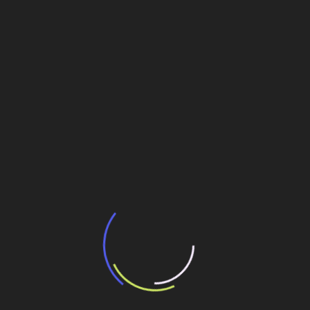
Veja também
BNDES e Ministério das Cidades projetam
potencial de expansão de linhas de
transporte coletivo da Baixada Santista
13 de julho de 2026