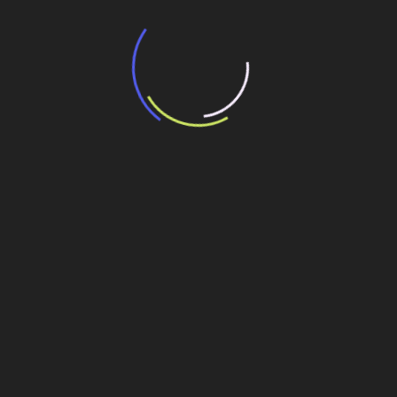
“Incerteza jurídica” adia homologação do
resultado de leilão de reserva
15 de maio de 2026