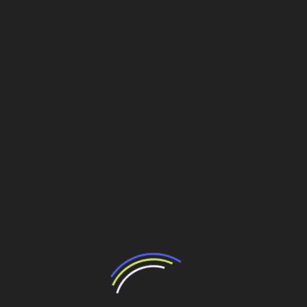
levaram à apresentação de diversos pleitos de
reequilíbrio e aprimoramentos contratuais pela
Concessionária.
Entre as alterações em função da pandemia estavam,
principalmente, questões relativas ao aumento
extraordinário e significativo nos preços dos insumos da
construção civil e o aumento dos custos dos
financiamentos. Inicialmente, a Concessionária adotou
diversas medidas buscando equacionar essas questões,
mas, diante do volume de pleitos, Governo e
Concessionária consideraram ser mais eficiente uma
repactuação do contrato de modo mais amplo. Dessa
forma, seguindo o exemplo de ações já realizadas a nível
federal, foi solicitada a participação do TCE.