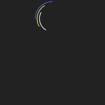
acelera cerca de 30 obras para atender
conferência
Aegea acelera obras no Pará e Barcarena
poderá ter rede d’água universalizada antes da
COP-30
Polo acelera diversificação industrial
Navegação
Consórcio BRK-Acciona e Pátria vencem as
concessões de saneamento em PE, somando
de
aporte de R$ 19 bi
Post
Linhão Tucuruí: LT de 1.800 km avança e promete
reduzir apagões no Norte