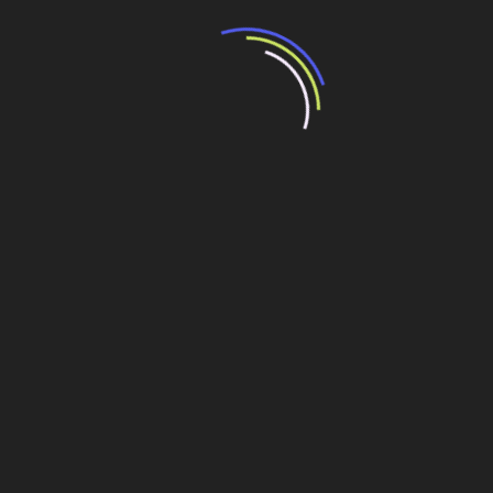
“Incerteza jurídica” adia homologação do
resultado de leilão de reserva
15 de maio de 2026