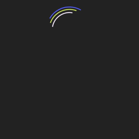
500/230 kV Vilhena 3; compensador síncrono.
UF(S):
MT, RO
Prazo
: 60 meses
Função
: Ampliação da capacidade de intercâmbio
regional e reforço da estabilidade eletromecânica no
Norte.
Compartilhe esse conteúdo
Leia Também:
Novo porto em Foz do Iguaçu movimentará 2 mil
caminhões por dia