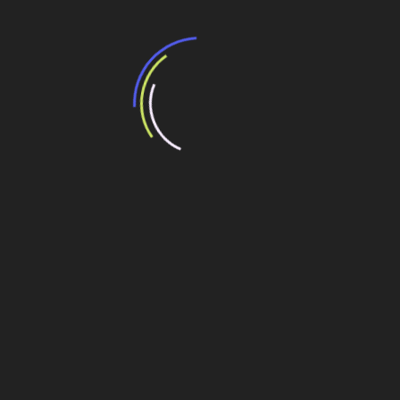
Post
AXIA Energia investe R$ 3,2 bilhões em
infraestrutura elétrica e obras de transmissão em
2025
Veja também