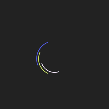
Asfalto modificado
Navegação
Aeroporto de Salvador instala usina solar
de
Complexo eólico Tanque Novo inova em transporte
Post
e içamento
Veja também