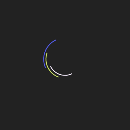
Navegação
Sempre Agtech investe R$ 190 mi em centro de
pesquisa de tecnologias verdes
de
Post
Tatuzão da Linha 6 chega à 1ª parada em Freguesia
do Ó
Veja também