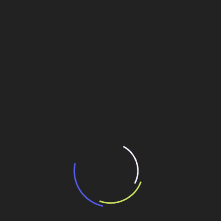
“Incerteza jurídica” adia homologação do
resultado de leilão de reserva
15 de maio de 2026