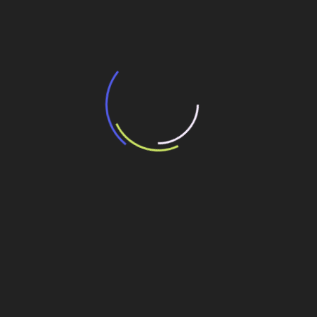
transporte coletivo da Baixada Santista
13 de julho de 2026
“Incerteza jurídica” adia homologação do
resultado de leilão de reserva
15 de maio de 2026