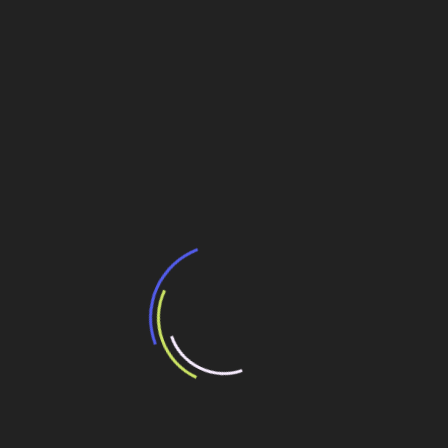
Mexichem Brasil lança projeto no Fórum Mundial
da Água
Biorreator da GE trata água de Estocolmo
ANA vai selecionar projetos de reúso de água
Padrão
Navegação
Leilão de Viracopos é contestado pelo
consórcio Novas Rotas
de
Post
PAC 2 investe quase R$ 10 bilhões em
saneamento
Veja também