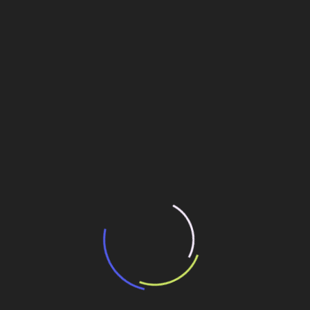
“Incerteza jurídica” adia homologação do
resultado de leilão de reserva
15 de maio de 2026