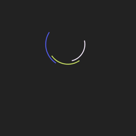
transporte coletivo da Baixada Santista
13 de julho de 2026
“Incerteza jurídica” adia homologação do
resultado de leilão de reserva
15 de maio de 2026