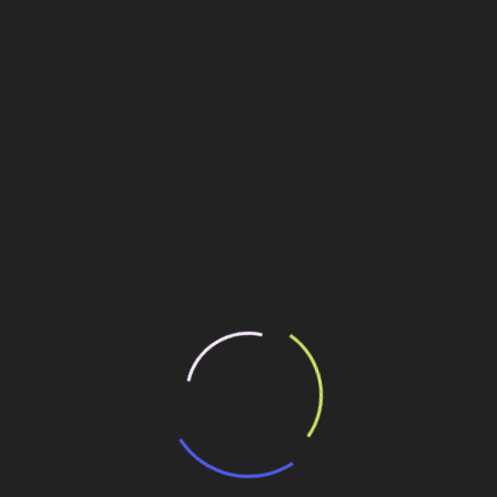
, para depois iça-lo até a local da estrutura, viabilizando a
a grandiosidade dos projetos, quase sempre envolvendo
s e mão de obra na sua execução. Porém, nessa obra em
guinhas, diante de sua estrutura descomunal. Mas a SH está
 que agreguem prazo, custo e engenharia para permitir a
icitadas pelo cliente. Em resumo, uma obra fantástica”, diz
ilhe esse conteúdo