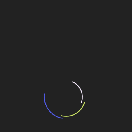
“Incerteza jurídica” adia homologação do
resultado de leilão de reserva
15 de maio de 2026