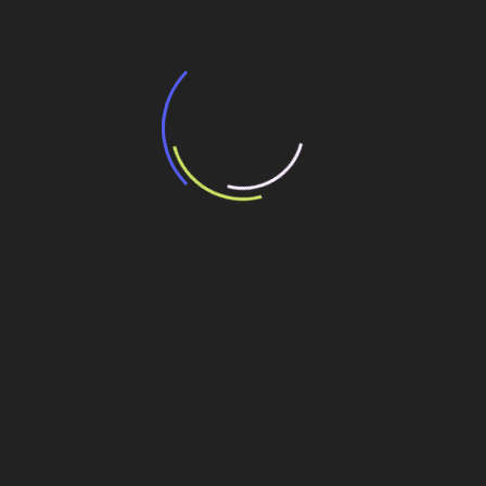
“Incerteza jurídica” adia homologação do
resultado de leilão de reserva
15 de maio de 2026