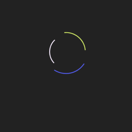
ilhe esse conteúdo
entar crise do petróleo e atrair capital privado
 obras rodoviárias
estável
arco em sua economia
Concreto condutivo pode ser aquecido