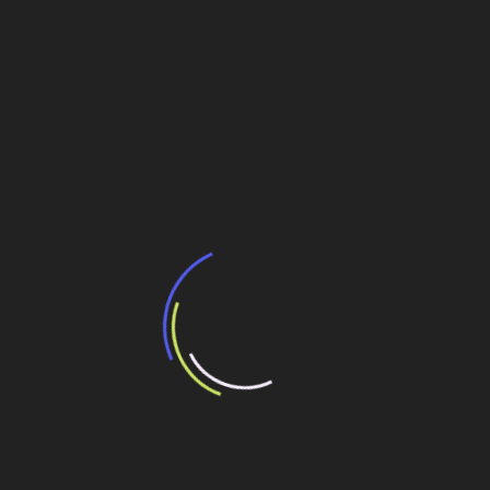
Usina com potência instalada de 94 MW começa
a operar em julho no RN
INSTALAÇÃO
,
instalada
,
subir
Navegação
Link-Belt Fortalece Pós-Vendas e Garante
Eficiência em Obras de Infraestrutura
de
Post
Decolagem do segmento envolve investimentos de
R$ 12,5 bi
Veja também