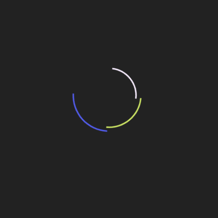
Em parceria com o IAB-RJ (Instituto de Arquitetos do
Brasil),
Leia mais
Construção imobiliária
Direcional Engenharia e Governo do
Amazonas Consolidam Maior
Projeto Habitacional do País
5 de setembro de 2011
Amazonas anuncia construção de mais 5,3 mil casas
populares