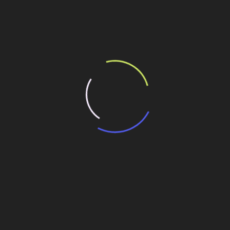
ilhe esse conteúdo
os
 esteira fabricados no Brasil
ra
 e tratores agrícolas
Omron investe R$ 60 mi em nova fábrica em