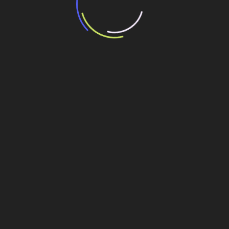
“Incerteza jurídica” adia homologação do
resultado de leilão de reserva
15 de maio de 2026