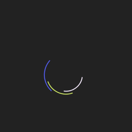
BNDES e Ministério das Cidades projetam
potencial de expansão de linhas de
transporte coletivo da Baixada Santista
13 de julho de 2026