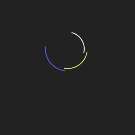
15 de maio de 2026
“Retrofit em multivisão”, obra que amplia o
debate sobre o futuro e preservação da
história das cidades. Lançamento da Editora
Senac São Paulo.
13 de março de 2026