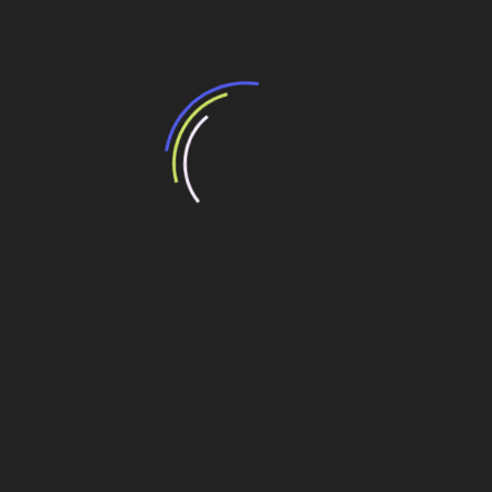
Navegação
We Are Group: nova empresa do setor da
construção liderada por mulheres
de
Post
Quem são as 5 maiores construtoras de
infraestrutura pesada do Brasil?
Veja também