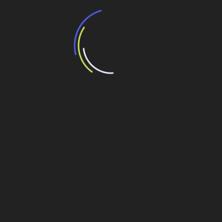
BNDES e Ministério das Cidades projetam
potencial de expansão de linhas de
transporte coletivo da Baixada Santista
13 de julho de 2026