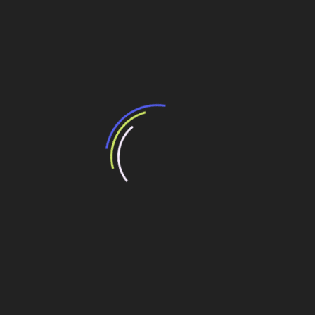
Fonte: Estadão
Compartilhe esse conteúdo
Leia Também:
Reforma portuária atrai R$ 54 bilhões, mas
depende de ajustes da nova Lei
Com nova lei, recursos para portos devem
somar R$ 50 bilhões
Lei obriga a construção de eclusas em novas
hidrelétricas
A gestão de obras e a nova legislação das
estatais (Lei 13303/16)
Portos