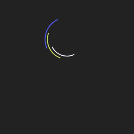
Veja também
BNDES e Ministério das Cidades projetam
potencial de expansão de linhas de
transporte coletivo da Baixada Santista
13 de julho de 2026