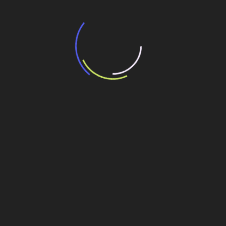
imobiliário terão novas obrigações fiscais a
partir de dezembro
5 de agosto de 2026
Edifício de luxo em Itapema avança acima
do 40º andar com engenharia testada na
Europa