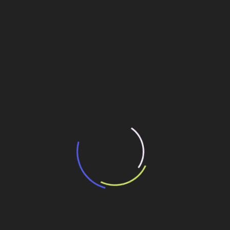
“Incerteza jurídica” adia homologação do
resultado de leilão de reserva
15 de maio de 2026