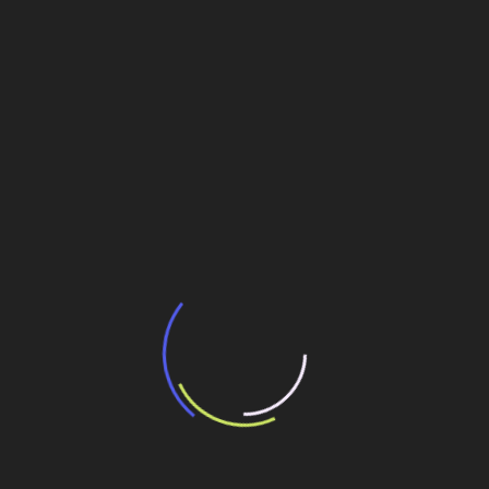
Veja também
BNDES e Ministério das Cidades projetam
potencial de expansão de linhas de
transporte coletivo da Baixada Santista
13 de julho de 2026