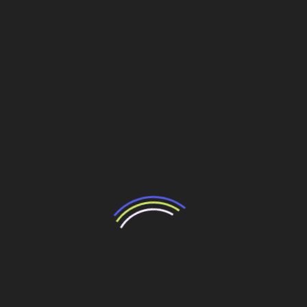
O secretário municipal de Obras, Sérgio Antoniasse, está
confiante no término dentro do cronograma. “Na realidade,
a demora ocorre por conta de alguns processos
burocráticos. Estamos tomando cuidado para não
repetirmos erros do passado. Mas estamos confiantes.
O processo licitatório é que tem de correr de forma legal
e coerente para que depois sejam cumpridos os prazos”,
afirma.
Em todo o estado paranaense, as obras somam R$ 573,4
milhões. Apesar de o governo mostrar co
nfiança sobre o cumprimento dos prazos, recentemente o
Tribunal de Contas do Estado do Paraná (TCE-PR) revelou
preocupação.
O tribunal divulgou relatório de acompanhamento das