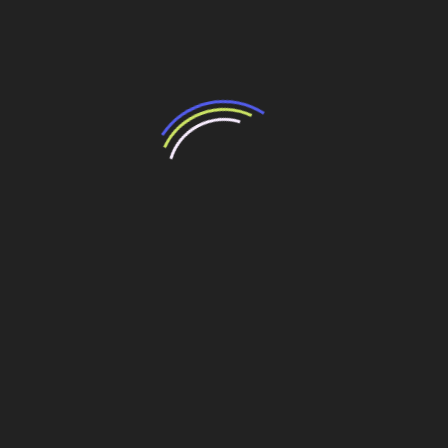
Além das prefeituras, também podem acessar as linhas
de crédito:
autarquias municipais;
fundações mantidas direta ou indiretamente pelos
municípios.
Crédito para infraestrutura fortalece
as cidades paulistas
Ao oferecer financiamento de longo prazo e condições
competitivas, a Desenvolve SP contribui para que
municípios invistam em obras estruturantes sem
comprometer seus orçamentos.